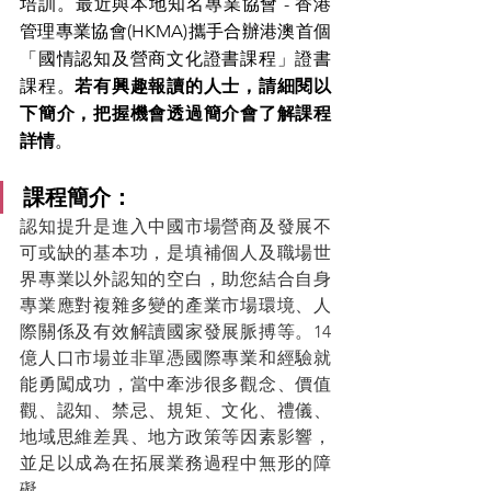
培訓。最近與本地知名專業協會 - 香港
管理專業協會(HKMA)攜手合辦港澳首個
「國情認知及營商文化證書課程」證書
課程。
若有興趣報讀的人士，請細閱以
下簡介，把握機會透過簡介會了解課程
詳情
。
課程簡介：
認知提升是進入中國市場營商及發展不
可或缺的基本功，是填補個人及職場世
界專業以外認知的空白，助您結合自身
專業應對複雜多變的產業市場環境、人
際關係及有效解讀國家發展脈搏等。14 
億人口市場並非單憑國際專業和經驗就
能勇闖成功，當中牽涉很多觀念、價值
觀、認知、禁忌、規矩、文化、禮儀、
地域思維差異、地方政策等因素影響，
並足以成為在拓展業務過程中無形的障
礙。