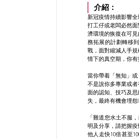
介紹：
新冠疫情持續影響全
打工仔或老闆必然面
濟環境的恢復在可見
務拓展的計劃轉移
戰，面對縮減人手規
情下的真空期，你有
當你帶着「無知」或
不是說你多專業或者
面的認知、技巧及思
失，最終有機會埋怨
「難道您水土不服，
明及分享，請把握疫
他人走快10倍甚至