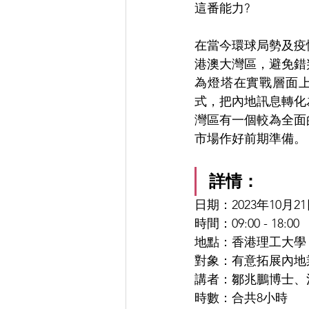
這番能力?
在當今環球局勢及疫
港澳大灣區，避免錯
為燈塔在實戰層面
式，把內地訊息轉化
灣區有一個較為全面
市場作好前期準備。
詳情：
日期：2023年10月21
時間：09:00 - 18:00
地點：香港理工大學 
對象：有意拓展內地業
講者：鄒兆鵬博士、
時數：合共8小時