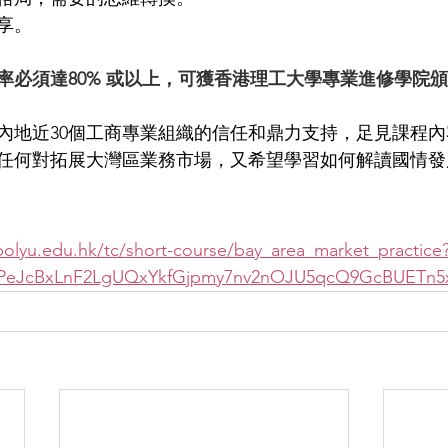
享。
率必須達80% 或以上，可獲香港理工大學專業進修學院
內地近30個工商專業組織的信任和鼎力支持，足見課程
任何對拓展大灣區業務市場，又希望學習如何解讀國情發
olyu.edu.hk/tc/short-course/bay_area_market_practice
5hPeJcBxLnF2LgUQxYkfGjpmy7nv2nOJU5qcQ9GcBUETn5