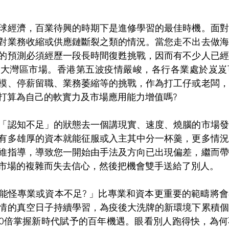
球經濟，百業待興的時期下是進修學習的最佳時機。面對
對業務收縮或供應鏈斷裂之類的情況。當您走不出去做海
的預測必須經歷一段長時間復甦挑戰，因而有不少人已經
到大灣區市場。香港第五波疫情嚴峻，各行各業處於岌岌
模、停薪留職、業務萎縮等的挑戰，作為打工仔或老闆，
打算為自己的軟實力及市場應用能力增值嗎?
「認知不足」的狀態去一個講現實、速度、燒腦的市場發
有多雄厚的資本就能征服或入主其中分一杯羹，更多情況
維指導，導致您一開始由手法及方向已出現偏差，繼而帶
市場的複雜而失去信心，然後把機會雙手送給了別人。
能怪專業或資本不足? 」比專業和資本更重要的範疇將
情的真空日子持續學習，為疫後大洗牌的新環境下累積個
100倍掌握新時代賦予的百年機遇。眼看別人跑得快，為