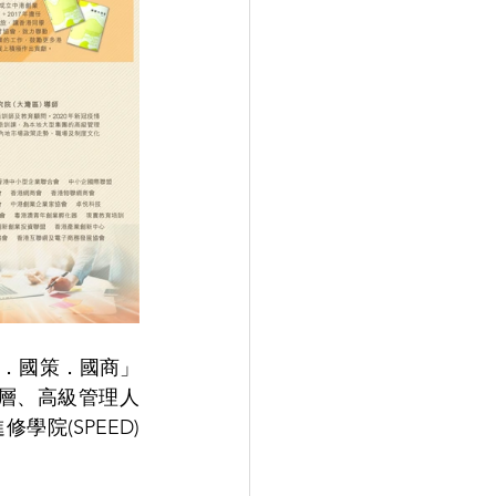
情．國策．國商」
層、高級管理人
學院(SPEED)