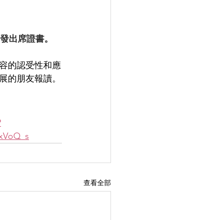
頒發出席證書。
內容的認受性和應
展的朋友報讀。
?
xVoQ_s
查看全部