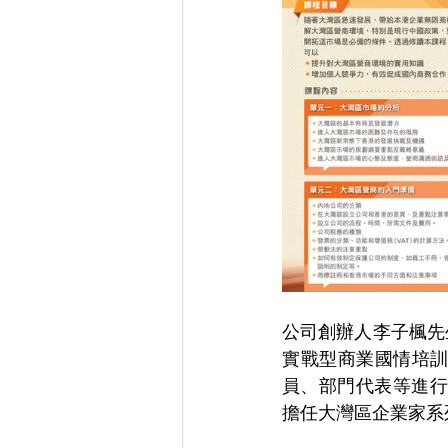
公司創辦人李子楓先生
實戰型商業國情培
員、部門代表等進行培
擔任大灣區企業家系