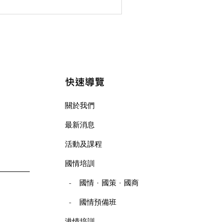
..
快速導覽
關於我們
最新消息
活動及課程
國情培訓
．
．
-
國情
國策
國商
-
國情預備班
港情培訓