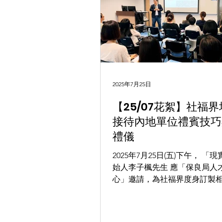
2025年7月25日
【25/07花絮】社福界
接待內地單位禮賓技巧
禮儀
2025年7月25日(五)下午， 「
始人李子楓先生 應「保良局人
心」邀請，為社福界度身訂製
內容，給予各部門主管及管理
「香港特色國情認知培訓 - 社福篇
地單位禮賓技巧與商務禮儀培