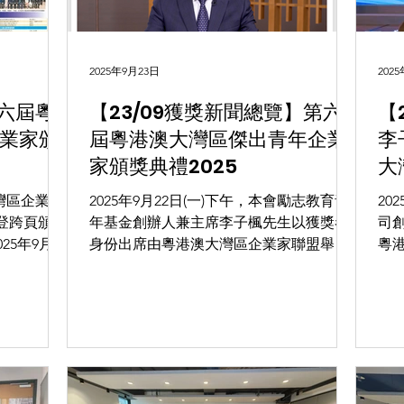
2025年9月23日
202
第六屆粵
【23/09獲獎新聞總覽】第六
【
業家頒
屆粵港澳大灣區傑出青年企業
李
家頒獎典禮2025
大
社
大灣區企業家
2025年9月22日(一)下午，本會勵志教育青
20
刊登跨頁頒獎
年基金創辦人兼主席李子楓先生以獲獎者
司
5年9月22
身份出席由粵港澳大灣區企業家聯盟舉
粵
年基金創辦人
辦，假座 香港會議展覽中心舉行的「第六
會
份出席由粵
屆粵港澳大灣區傑出青年企業家頒獎典禮
區傑
...
2025」，並 獲評及頒發『粵港澳大灣區傑
評
出青年企業家之最佳社會責任獎』。...
之最