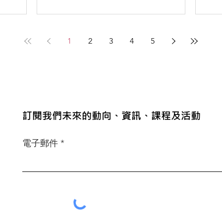
學」、「陜西師範大學」、「西南財經大
學」.
學天府學...
1
2
3
4
5
​訂閱我們未來的動向、資訊、課程及活動
電子郵件