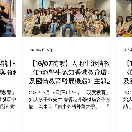
2025年7月16日
202
培訓 -
【16/07花絮】內地生港情教育
【
與商務
《師範學生認知香港教育環境
《
及國情教育發展機遇》主題課
及
現實教育」創
2025年7月16日(三)上午， 「現實教育」創
20
才發展中
始人李子楓先生 應香港升學機構合作方邀
始
相關針對性
請，為來自「廣東外語外貿大學」、「湖
請
人員提供
南大學」、「華中科技大學」、「江西財
範大
 - 接待內
經大學」、「上海師範大學」、「中華女
浙
訓」，內
子學院」、「重慶大學」、「四川師範大
「