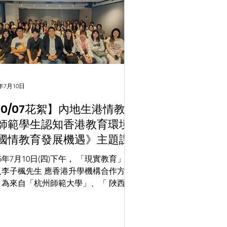
5年7月10日
10/07花絮】內地生港情教育
師範學生認知香港教育環境
國情教育發展機遇》主題課
25年7月10日(四)下午， 「現實教育」創
人李子楓先生 應香港升學機構合作方邀
，為來自「杭州師範大學」、「 陜西師
學 」、「 南京信息工程大學 」、「
江外國語學院 」、「 上海師範大學」、
廣東外語外貿大學」、「四川農業大