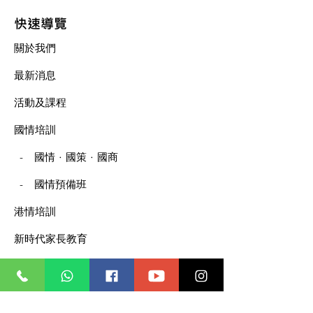
企業家 (最佳社
快速導覽
關於我們
最新消息
活動及課程
國情培訓
．
．
-
國情
國策
國商
-
國情預備班
港情培訓
新時代家長教育
​聯絡我們
​訂閱我們未來的動向、資訊、課程及